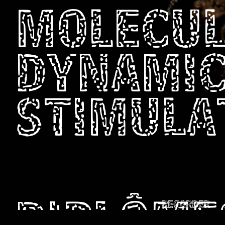
MOLECU
DYNAMI
STIMULA
REGARDER