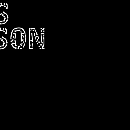
S
RSON