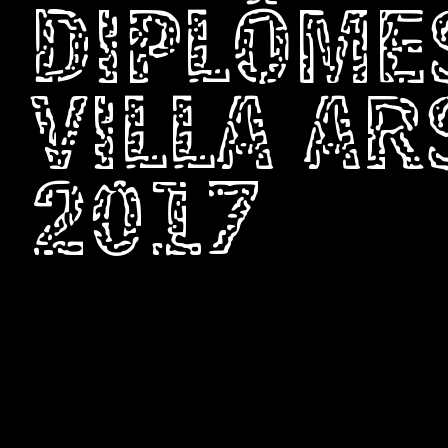
DIPLÔME
VILLA A
2017