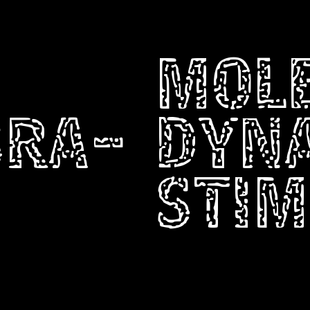
MOL
BRA-
DYN
STIM