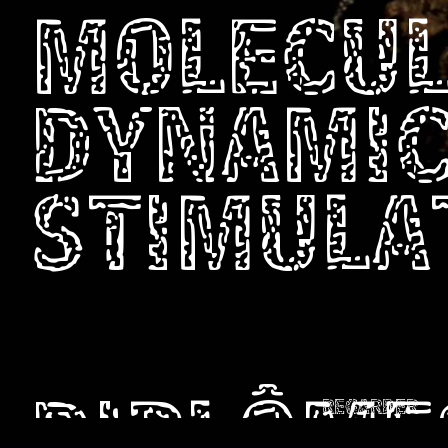
MOLECU
DYNAMI
STIMULA
REGARDER