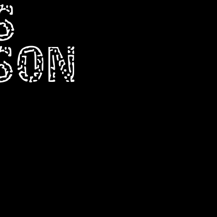
S
RSON