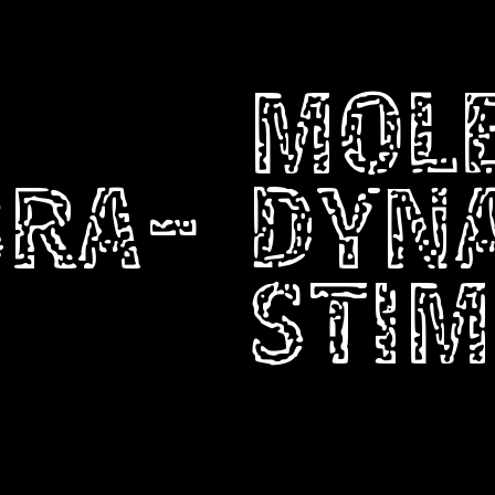
MOL
BRA-
DYN
STIM