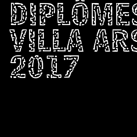
DIPLÔME
VILLA A
2017