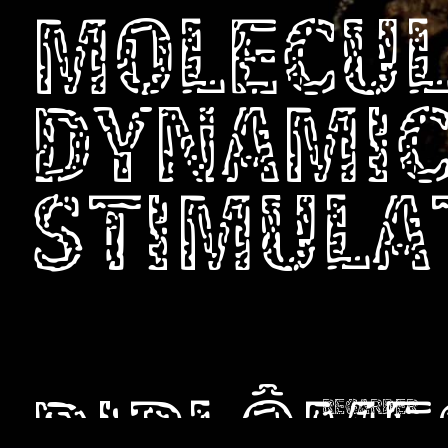
MOLECU
DYNAMI
STIMULA
REGARDER