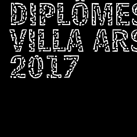
DIPLÔME
VILLA A
2017