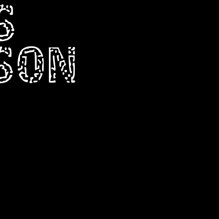
S
RSON