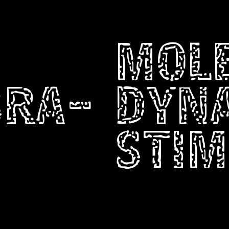
MOL
BRA-
DYN
STIM