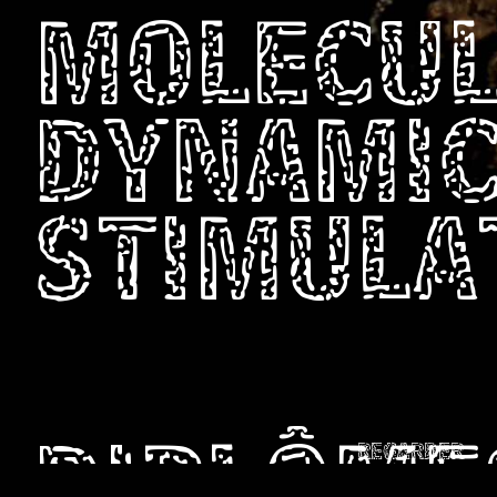
MOLECU
DYNAMI
STIMULA
REGARDER