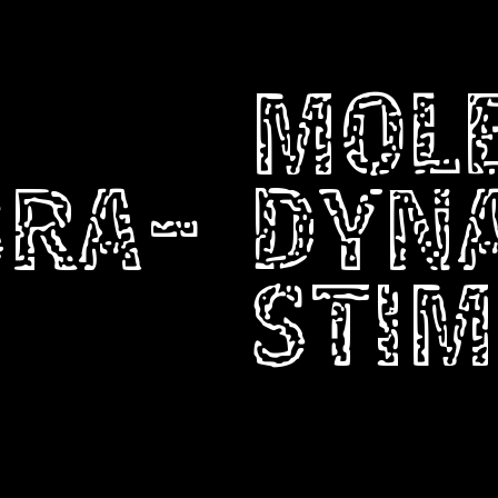
MOL
BRA-
DYN
STIM