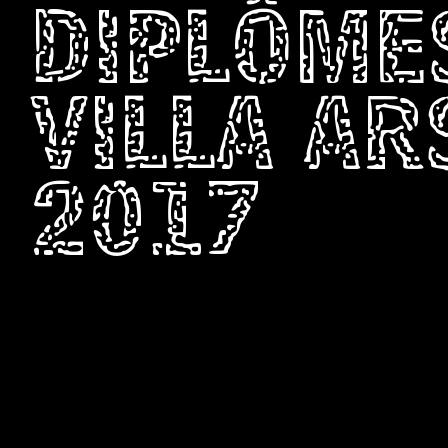
DIPLÔME
VILLA A
2017