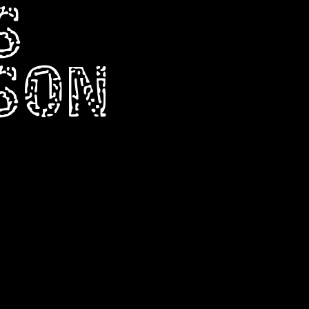
S
RSON