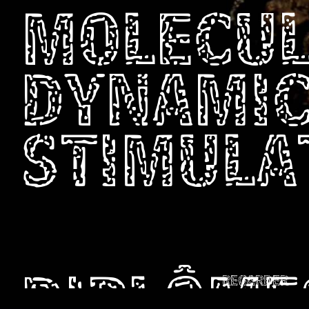
MOLECU
DYNAMI
STIMULA
REGARDER