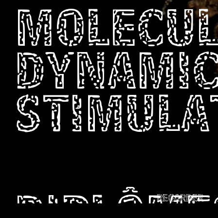
MOLECU
DYNAMI
STIMULA
REGARDER