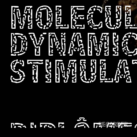
MOLECU
DYNAMI
STIMULA
REGARDER