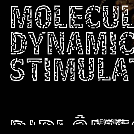
MOLECU
DYNAMI
STIMULA
REGARDER