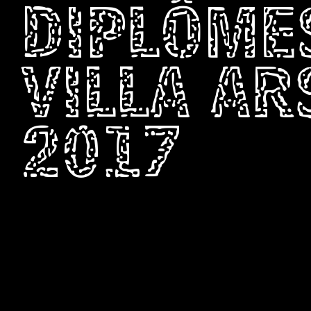
DIPLÔME
VILLA A
2017