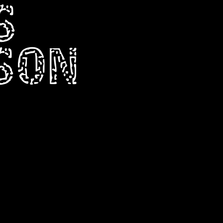
S
RSON