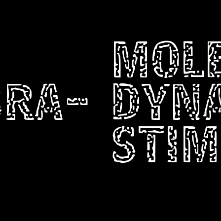
MOL
BRA-
DYN
STIM