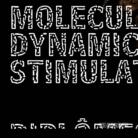
MOLECU
DYNAMI
STIMULA
REGARDER