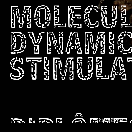
MOLECU
DYNAMI
STIMULA
REGARDER