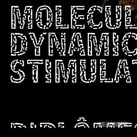
MOLECU
DYNAMI
STIMULA
REGARDER