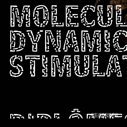
MOLECU
DYNAMI
STIMULA
REGARDER