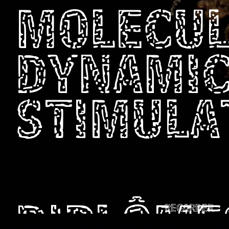
MOLECU
DYNAMI
STIMULA
REGARDER