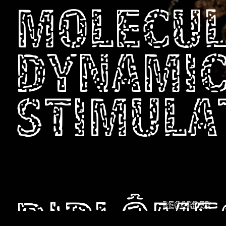
MOLECU
DYNAMI
STIMULA
REGARDER